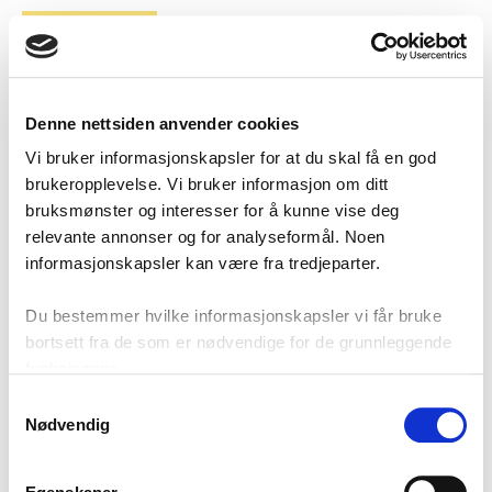
Denne nettsiden anvender cookies
Finn boligen du vil analysere
Vi bruker informasjonskapsler for at du skal få en god
brukeropplevelse. Vi bruker informasjon om ditt
bruksmønster og interesser for å kunne vise deg
Søk på adresse
relevante annonser og for analyseformål. Noen
informasjonskapsler kan være fra tredjeparter.
Du bestemmer hvilke informasjonskapsler vi får bruke
bortsett fra de som er nødvendige for de grunnleggende
Finn med GNR/BNR
funksjonene.
Definere selv
Samtykkevalg
Nødvendig